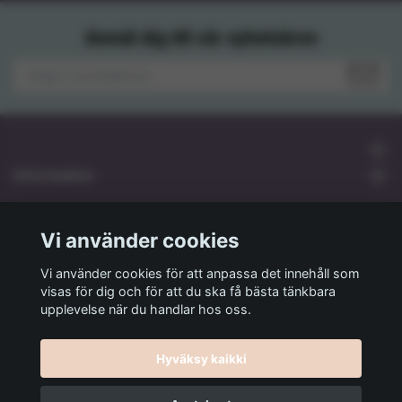
Anmäl dig till vår nyhetsbrev
Information
Social Media
Vi använder cookies
Vi använder cookies för att anpassa det innehåll som
visas för dig och för att du ska få bästa tänkbara
upplevelse när du handlar hos oss.
© 2026 Estell Baby - Fläckborttagning och svensktillverka
Hyväksy kaikki