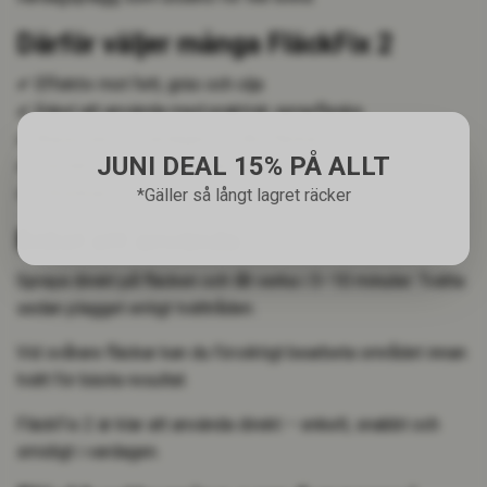
Därför väljer många FläckFix 2
✔ Effektiv mot fett, gräs och olja
✔ Enkel att använda med praktisk sprayflaska
✔ Anpassad för vardagens svåra fläckar
JUNI DEAL 15% PÅ ALLT
✔ Perfekt för aktiva barnfamiljer
✔ Tillverkad i Sverige 🇸🇪
*Gäller så långt lagret räcker
Enkel att använda
Spraya direkt på fläcken och låt verka i 5–10 minuter. Tvätta
sedan plagget enligt tvättråden.
Vid svårare fläckar kan du försiktigt bearbeta området innan
tvätt för bästa resultat.
FläckFix 2 är klar att använda direkt – enkelt, snabbt och
smidigt i vardagen.