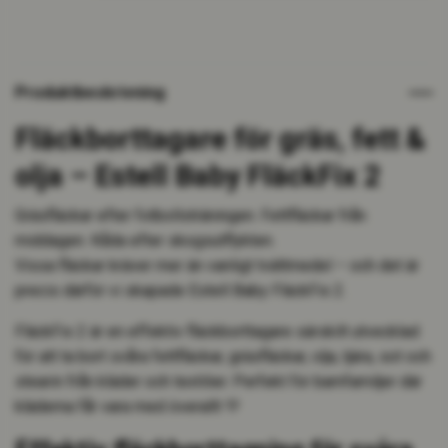
Produktbeskrivning
Fläckborttagare för gräs, fett &
olja – Estell Baby FläckFix 2
Gräsfläckar efter fotbollsträningen. Fettfläckar från
middagen. Kåda efter skogsutflykten.
Vissa fläckar kräver mer än vanligt tvättmedel – och det är
precis därför vi skapade Estell Baby FläckFix 2.
FläckFix 2 är en effektiv fläckborttagare särskilt utvecklad
för att ta bort svåra fettfläckar, gräsfläckar, olja, tjära, sot och
stearin från kläder och textilier. Perfekt för barnfamiljer där
kläderna får vara med överallt 💛