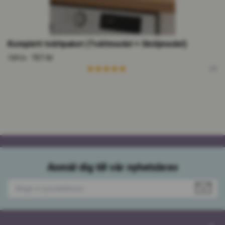
Komplett tvättpaket (Tvättmedel + Sköljmedel)
161 kr
189 kr
(3)
Anmäl dig till vår nyhetsbrev