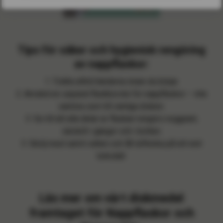
Tips för säker och hygienisk rengöring
av nappflaskor:
1. Tvätta alltid händerna innan du börjar.
2. Använd en separat flaskborste för nappflaskor – inte
samma som till vanliga disken.
3. Se till att alla delar av flaskan rengörs noggrant,
särskilt i gängor och i botten.
3. Skölj med varmt vatten och låt lufttorka på ett rent
torkställ.
Läs mer om vårt diskmedel
framtaget för Nappflaskor och