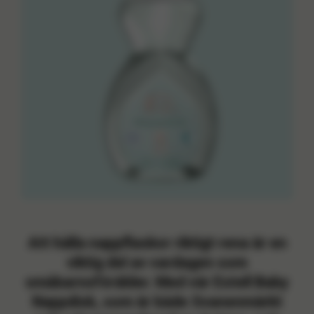
Att hålla nappflaskor riktigt rena är en
viktig del av vardagen som
småbarnsförälder. Med vår
Estell Baby
Nappdisk
, som är både
Svanenmärkt