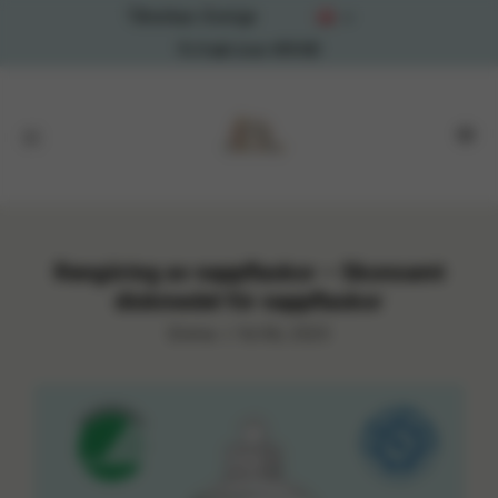
Tillverkas i Sverige
Fri frakt över 499 KR
Rengöring av nappflaskor – Skonsamt
diskmedel för nappflaskor
Emma
|
16/06, 2025